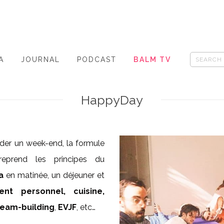
A
JOURNAL
PODCAST
BALM TV
HappyDay
rder un week-end, la formule
eprend les principes du
a
en matinée, un déjeuner et
nt personnel, cuisine,
team-building
,
EVJF
, etc…