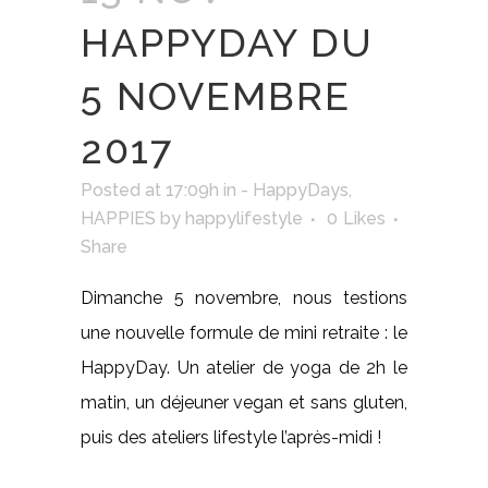
HAPPYDAY DU
5 NOVEMBRE
2017
Posted at 17:09h
in
- HappyDays
,
HAPPIES
by
happylifestyle
0
Likes
Share
Dimanche 5 novembre, nous testions
une nouvelle formule de mini retraite : le
HappyDay. Un atelier de yoga de 2h le
matin, un déjeuner vegan et sans gluten,
puis des ateliers lifestyle l’après-midi !