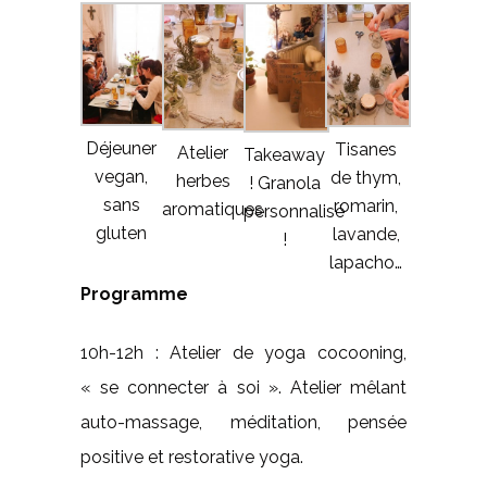
Déjeuner
Tisanes
Atelier
Takeaway
vegan,
de thym,
herbes
! Granola
sans
romarin,
aromatiques
personnalisé
gluten
lavande,
!
lapacho…
Programme
10h-12h : Atelier de yoga cocooning,
« se connecter à soi ». Atelier mêlant
auto-massage, méditation, pensée
positive et restorative yoga.