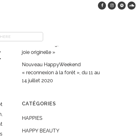
HappyWeekend dans les bois, du
12 au 15 août 2023
COMFORT FOOD végane : pasta
full moon méditation en
mouvement #9, « Retrouver sa
E
joie originelle »
Nouveau HappyWeekend
« reconnexion à la forêt », du 11 au
14 juillet 2020
CATÉGORIES
et
,
HAPPIES
t
HAPPY BEAUTY
os