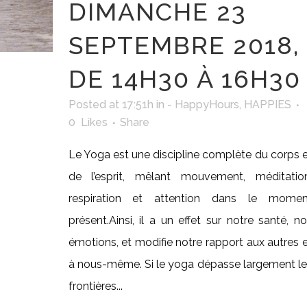
DIMANCHE 23
SEPTEMBRE 2018,
DE 14H30 À 16H30
Posted at 17:51h
in
- HappyHours
,
HAPPIES
0
Likes
Share
Le Yoga est une discipline complète du corps 
de l’esprit, mêlant mouvement, méditation
respiration et attention dans le momen
présent.Ainsi, il a un effet sur notre santé, n
émotions, et modifie notre rapport aux autres 
à nous-même. Si le yoga dépasse largement l
frontières...