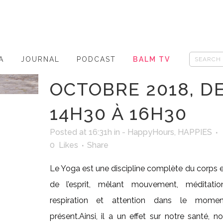
YOGA AU
QUOTIDIEN » ,
DIMANCHE 21
A
JOURNAL
PODCAST
BALM TV
OCTOBRE 2018, D
14H30 À 16H30
Posted at 16:31h
in
- HappyHours
,
HAPPIES
0
Likes
Share
Le Yoga est une discipline complète du corps 
de l’esprit, mêlant mouvement, méditation
respiration et attention dans le momen
présent.Ainsi, il a un effet sur notre santé, n