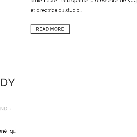
amie Laure, naturopathe, professeure de yog
et directrice du studio...
READ MORE
ODY
IND
né, qui