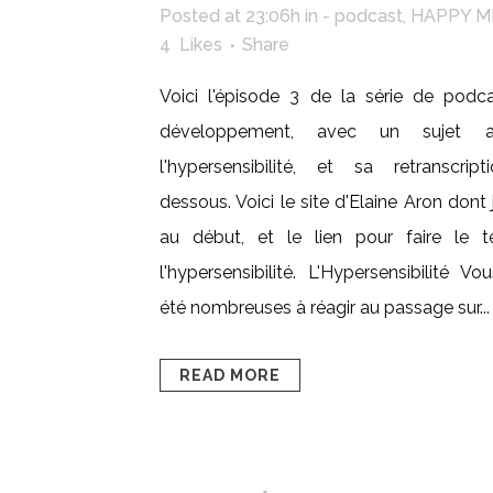
Posted at 23:06h
in
- podcast
,
HAPPY M
4
Likes
Share
Voici l'épisode 3 de la série de podc
développement, avec un sujet at
l'hypersensibilité, et sa retranscript
dessous. Voici le site d'Elaine Aron dont 
au début, et le lien pour faire le t
l'hypersensibilité. L'Hypersensibilité V
été nombreuses à réagir au passage sur...
READ MORE