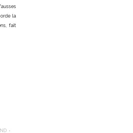
ausses
borde la
ns, fait
IND