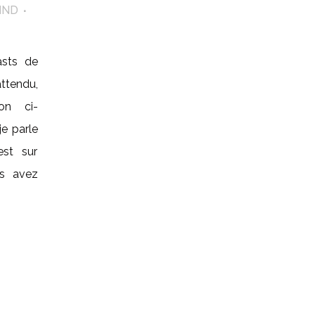
IND
asts de
tendu,
ion ci-
je parle
est sur
ous avez