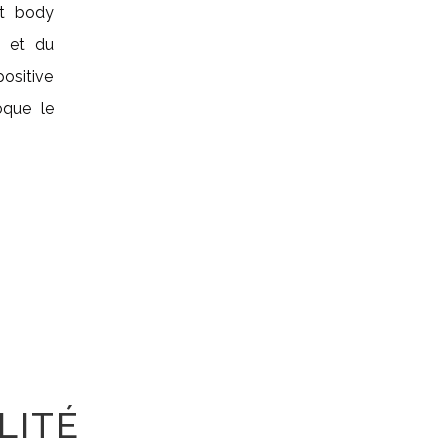
nt body
? et du
ositive
oque le
LITÉ