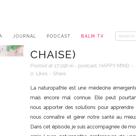
NATUROPATHIE
(AVEC LAURE
TERRIER DE LA
A
JOURNAL
PODCAST
BALM TV
CHAISE)
Posted at 17:29h
in
- podcast
,
HAPPY MIND
0
Likes
Share
La naturopathie est une médecine émergente
mais encore mal connue. Elle peut pourtan
nous apporter des solutions pour apprendre 
nous connaître et gérer notre santé au mieu
Dans cet épisode, je suis accompagnée de mo