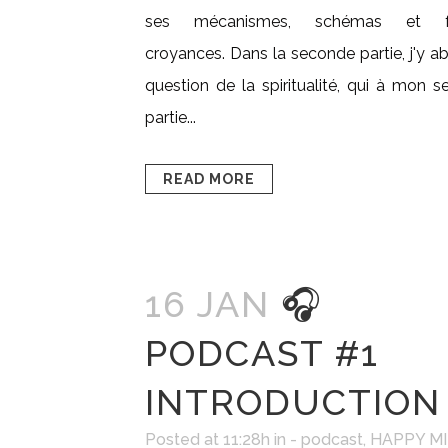
ses mécanismes, schémas et f
croyances. Dans la seconde partie, j'y a
question de la spiritualité, qui à mon se
partie...
READ MORE
16 JAN
🎧
PODCAST #1
INTRODUCTION
Posted at 11:28h
in
- podcast
,
HAPPY M