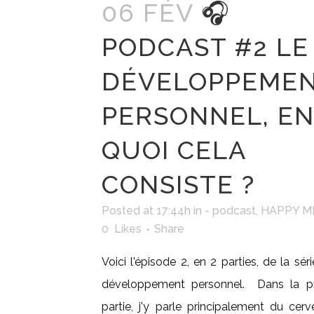
06 FÉV
🎧
PODCAST #2 LE
DÉVELOPPEME
PERSONNEL, E
QUOI CELA
CONSISTE ?
Posted at 17:44h
in
- podcast
,
HAPPY M
0
Likes
Share
Voici l'épisode 2, en 2 parties, de la séri
développement personnel. Dans la p
partie, j'y parle principalement du cer