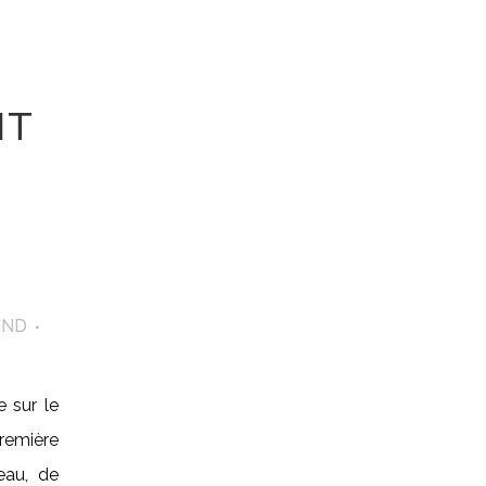
NT
N
IND
e sur le
remière
veau, de