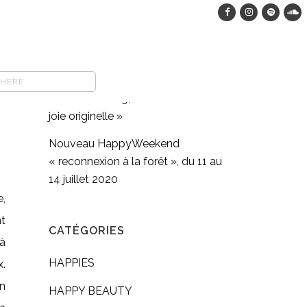
HappyWeekend dans les bois, du
12 au 15 août 2023
COMFORT FOOD végane : pasta
full moon méditation en
mouvement #9, « Retrouver sa
joie originelle »
Nouveau HappyWeekend
« reconnexion à la forêt », du 11 au
14 juillet 2020
,
t
CATÉGORIES
à
HAPPIES
x.
n
HAPPY BEAUTY