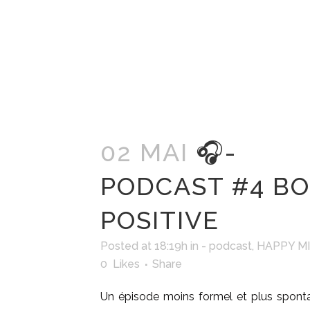
02 MAI
🎧-
PODCAST #4 B
POSITIVE
Posted at 18:19h
in
- podcast
,
HAPPY M
0
Likes
Share
Un épisode moins formel et plus sponta