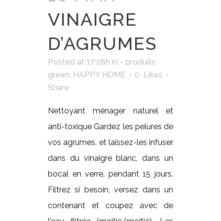
VINAIGRE
D’AGRUMES
Posted at 17:28h
in
- produits
green
,
HAPPY HOME
0
Likes
Share
Nettoyant ménager naturel et
anti-toxique Gardez les pelures de
vos agrumes, et laissez-les infuser
dans du vinaigre blanc, dans un
bocal en verre, pendant 15 jours.
Filtrez si besoin, versez dans un
contenant et coupez avec de