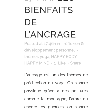
BIENFAITS
DE
L’ANCRAGE
Posted at 17:46h
in
- réflexion &
développement personnel
,
-
thèmes yoga
,
HAPPY BODY
,
HAPPY MIND
1
Like
Share
L'ancrage est un des thèmes de
prédilection du yoga. On s'ancre
physique grâce à des postures
comme la montagne, l'arbre ou
encore les guerriers, on s'ancre