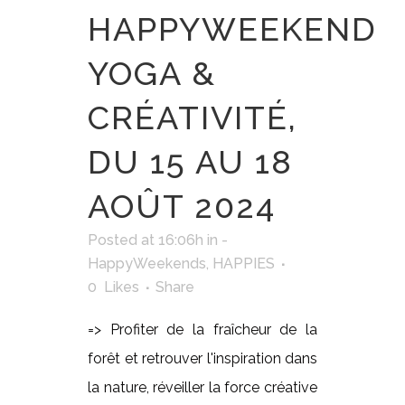
HAPPYWEEKEND
YOGA &
CRÉATIVITÉ,
DU 15 AU 18
AOÛT 2024
Posted at 16:06h
in
-
HappyWeekends
,
HAPPIES
0
Likes
Share
=> Profiter de la fraîcheur de la
forêt et retrouver l'inspiration dans
la nature, réveiller la force créative