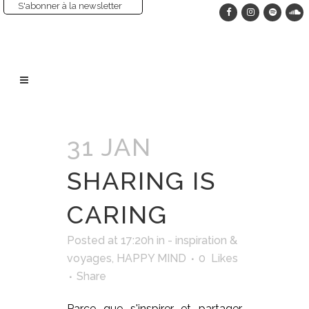
S'abonner à la newsletter
31 JAN
SHARING IS
CARING
Posted at 17:20h
in
- inspiration &
voyages
,
HAPPY MIND
0
Likes
Share
Parce que s'inspirer et partager