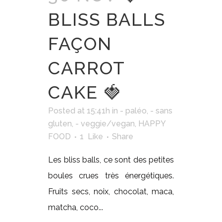
BLISS BALLS
FAÇON
CARROT
CAKE 🍓
Posted at 15:41h
in
- paléo
,
- sans
gluten
,
- veggie/vegan
,
HAPPY
FOOD
1
Like
Share
Les bliss balls, ce sont des petites
boules crues très énergétiques.
Fruits secs, noix, chocolat, maca,
matcha, coco...