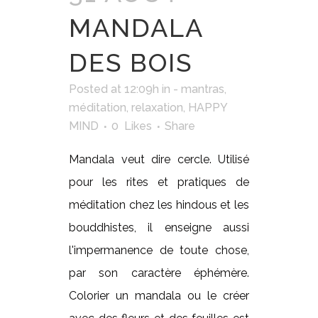
MANDALA
DES BOIS
Posted at 12:09h
in
- mantras,
méditation, relaxation
,
HAPPY
MIND
0
Likes
Share
Mandala veut dire cercle. Utilisé
pour les rites et pratiques de
méditation chez les hindous et les
bouddhistes, il enseigne aussi
l'impermanence de toute chose,
par son caractère éphémère.
Colorier un mandala ou le créer