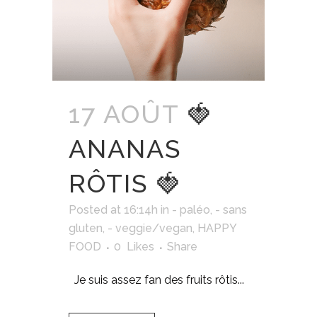
17 AOÛT
🍓
ANANAS
RÔTIS 🍓
Posted at 16:14h
in
- paléo
,
- sans
gluten
,
- veggie/vegan
,
HAPPY
FOOD
0
Likes
Share
Je suis assez fan des fruits rôtis...