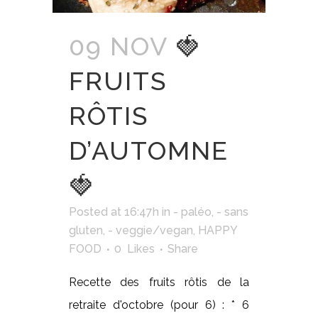
09 NOV
🍓
FRUITS
RÔTIS
D’AUTOMNE
🍓
Posted at 16:47h
in
- paléo
,
- sans
gluten
,
- veggie/vegan
,
HAPPY
FOOD
0
Likes
Share
Recette des fruits rôtis de la
retraite d'octobre (pour 6) : * 6