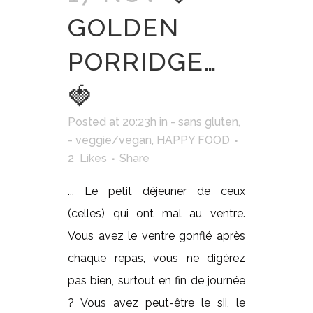
GOLDEN
PORRIDGE…
🍓
Posted at 20:23h
in
- sans gluten
,
- veggie/vegan
,
HAPPY FOOD
2
Likes
Share
... Le petit déjeuner de ceux
(celles) qui ont mal au ventre.
Vous avez le ventre gonflé après
chaque repas, vous ne digérez
pas bien, surtout en fin de journée
? Vous avez peut-être le sii, le