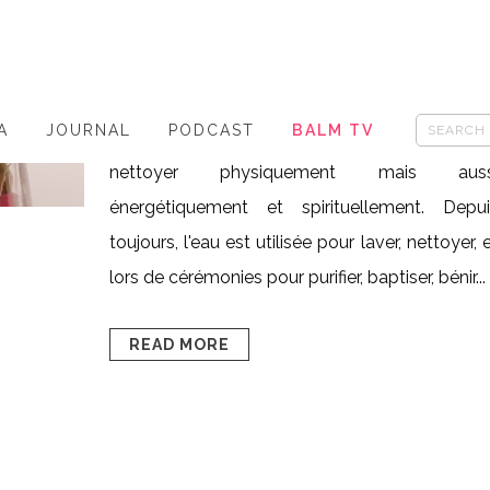
Posted at 16:11h
in
HAPPY BEAUTY
0
Likes
Share
Vous connaissez le "ritual bath" (bain rituel)
A
JOURNAL
PODCAST
BALM TV
C'est le fait d'utiliser sa baignoire pour 
nettoyer physiquement mais auss
énergétiquement et spirituellement. Depui
toujours, l'eau est utilisée pour laver, nettoyer, 
lors de cérémonies pour purifier, baptiser, bénir...
READ MORE