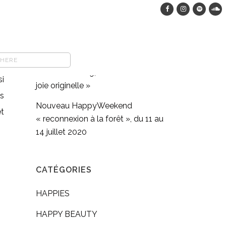
HappyWeekend dans les bois, du
12 au 15 août 2023
COMFORT FOOD végane : pasta
 ?
full moon méditation en
se
mouvement #9, « Retrouver sa
i
joie originelle »
s
Nouveau HappyWeekend
et
« reconnexion à la forêt », du 11 au
14 juillet 2020
CATÉGORIES
HAPPIES
HAPPY BEAUTY