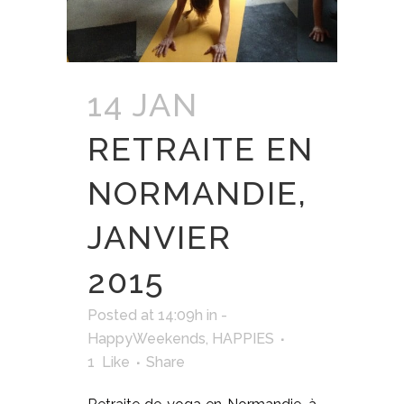
14 JAN
RETRAITE EN
NORMANDIE,
JANVIER
2015
Posted at 14:09h
in
-
HappyWeekends
,
HAPPIES
1
Like
Share