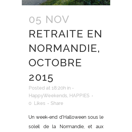
05 NOV
RETRAITE EN
NORMANDIE,
OCTOBRE
2015
Posted at 18:20h
in
-
HappyWeekends
,
HAPPIES
0
Likes
Share
Un week-end d'Halloween sous le
soleil de la Normandie, et aux