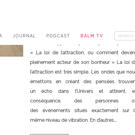
L’ATTRACTION
Posted at 20:34h
in
- HappyHours
,
HAPPIES
0
Likes
Share
A
JOURNAL
PODCAST
BALM TV
Dimanche 25 janvier 15, de 16h30 à 18h30 Ateli
« La loi de l’attraction, ou comment deveni
pleinement acteur de son bonheur » La loi d
l’attraction est très simple. Les ondes que no
émettons en créant des pensées trouven
un écho dans l’Univers et attirent, e
conséquence, des personnes o
des évènements situés exactement sur l
même niveau de vibration. En d’autres...