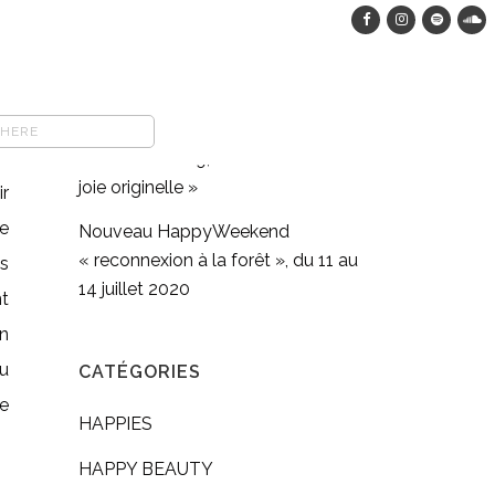
HappyWeekend dans les bois, du
12 au 15 août 2023
COMFORT FOOD végane : pasta
full moon méditation en
er
mouvement #9, « Retrouver sa
joie originelle »
r
e
Nouveau HappyWeekend
« reconnexion à la forêt », du 11 au
us
14 juillet 2020
t
n
u
CATÉGORIES
e
HAPPIES
HAPPY BEAUTY