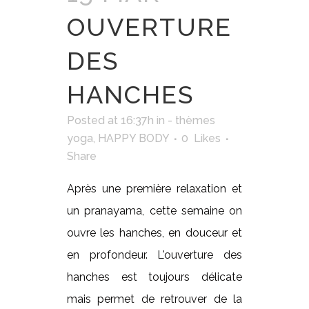
OUVERTURE
DES
HANCHES
Posted at 16:37h
in
- thèmes
yoga
,
HAPPY BODY
0
Likes
Share
Après une première relaxation et
un pranayama, cette semaine on
ouvre les hanches, en douceur et
en profondeur. L'ouverture des
hanches est toujours délicate
mais permet de retrouver de la