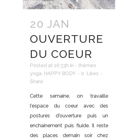
20 JAN
OUVERTURE
DU COEUR
Posted at 16:33h
in
- thèmes
yoga
,
HAPPY BODY
0
Likes
Share
Cette semaine, on travaille
l'espace du coeur avec des
postures d'ouverture puis un
enchainement puis fluide. Il reste
des places demain soir chez