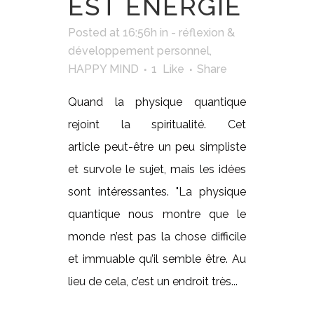
EST ÉNERGIE
Posted at 16:56h
in
- réflexion &
développement personnel
,
HAPPY MIND
1
Like
Share
Quand la physique quantique
rejoint la spiritualité. Cet
article peut-être un peu simpliste
et survole le sujet, mais les idées
sont intéressantes. "La physique
quantique nous montre que le
monde n’est pas la chose difficile
et immuable qu’il semble être. Au
lieu de cela, c’est un endroit très...