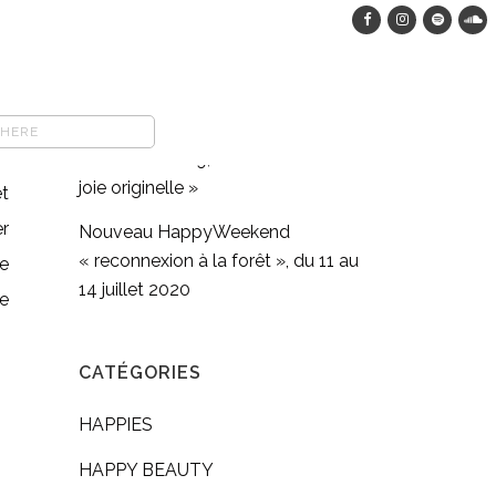
HappyWeekend dans les bois, du
12 au 15 août 2023
COMFORT FOOD végane : pasta
full moon méditation en
du
mouvement #9, « Retrouver sa
joie originelle »
et
er
Nouveau HappyWeekend
« reconnexion à la forêt », du 11 au
se
14 juillet 2020
ce
CATÉGORIES
HAPPIES
HAPPY BEAUTY