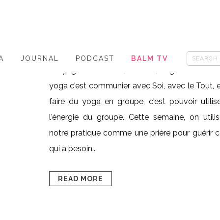
PRIÈRE
Posted at 17:37h
in
- thèmes yoga
,
HAPPY
BODY
0
Likes
Share
A
JOURNAL
PODCAST
BALM TV
Le yoga aide à unir, à réunir, à guérir. Faire 
yoga c'est communier avec Soi, avec le Tout, 
faire du yoga en groupe, c'est pouvoir utilis
l'énergie du groupe. Cette semaine, on utili
notre pratique comme une prière pour guérir 
qui a besoin...
READ MORE