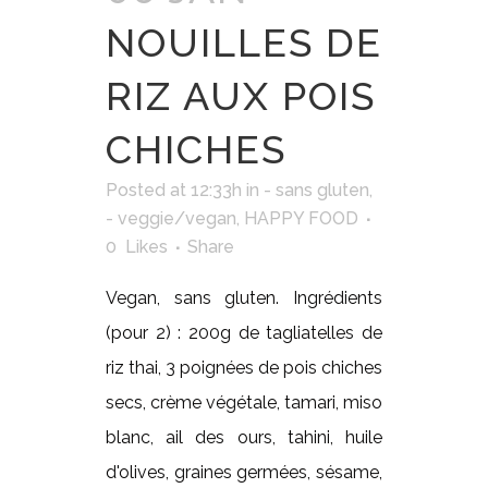
NOUILLES DE
RIZ AUX POIS
CHICHES
Posted at 12:33h
in
- sans gluten
,
- veggie/vegan
,
HAPPY FOOD
0
Likes
Share
Vegan, sans gluten. Ingrédients
(pour 2) : 200g de tagliatelles de
riz thai, 3 poignées de pois chiches
secs, crème végétale, tamari, miso
blanc, ail des ours, tahini, huile
d'olives, graines germées, sésame,