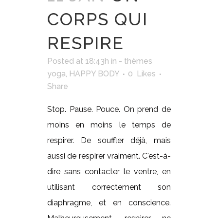
CORPS QUI
RESPIRE
Posted at 18:43h
in
- thèmes
yoga
,
HAPPY BODY
0
Likes
Share
Stop. Pause. Pouce. On prend de
moins en moins le temps de
respirer. De souffler déjà, mais
aussi de respirer vraiment. C'est-à-
dire sans contacter le ventre, en
utilisant correctement son
diaphragme, et en conscience.