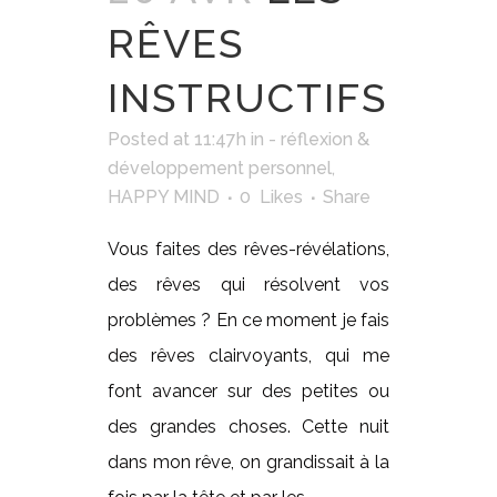
RÊVES
INSTRUCTIFS
Posted at 11:47h
in
- réflexion &
développement personnel
,
HAPPY MIND
0
Likes
Share
Vous faites des rêves-révélations,
des rêves qui résolvent vos
problèmes ? En ce moment je fais
des rêves clairvoyants, qui me
font avancer sur des petites ou
des grandes choses. Cette nuit
dans mon rêve, on grandissait à la