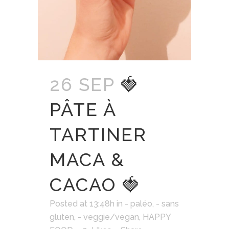
26 SEP
🍓
PÂTE À
TARTINER
MACA &
CACAO 🍓
Posted at 13:48h
in
- paléo
,
- sans
gluten
,
- veggie/vegan
,
HAPPY