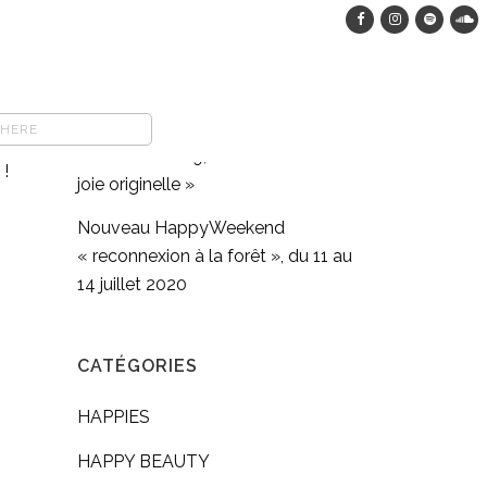
HappyWeekend dans les bois, du
12 au 15 août 2023
COMFORT FOOD végane : pasta
n
full moon méditation en
té
mouvement #9, « Retrouver sa
 !
joie originelle »
Nouveau HappyWeekend
« reconnexion à la forêt », du 11 au
14 juillet 2020
CATÉGORIES
HAPPIES
HAPPY BEAUTY