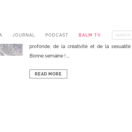
Posted at 16:43h
in
- thèmes yoga
,
HAPPY
BODY
0
Likes
Share
1 semaine, 1 chakra ! Cette semaine, o
A
JOURNAL
PODCAST
BALM TV
s'intéresse au chakra sacré, celui de l'identi
profonde, de la créativité et de la sexualité
Bonne semaine ! ...
READ MORE