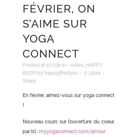
FÉVRIER, ON
S’AIME SUR
YOGA
CONNECT
Posted at 17:03h
in
- vidéo
,
HAPPY
BODY
by
happylifestyle
0
Likes
Share
En février, aimez-vous sur yoga connect
!
Nouveau cours sur l’ouverture du coeur,
par ici :
myyogaconnect.com/amour