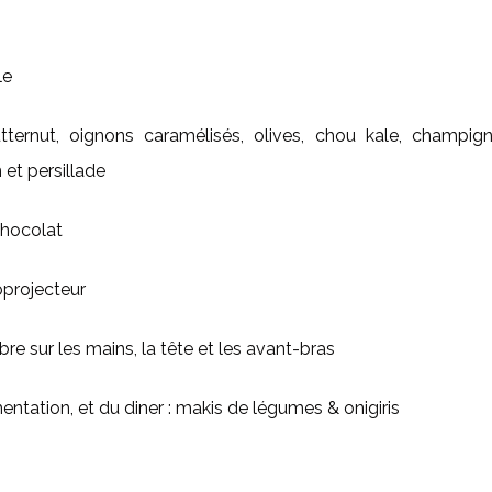
le
tternut, oignons caramélisés, olives, chou kale, champign
 et persillade
chocolat
oprojecteur
bre sur les mains, la tête et les avant-bras
ntation, et du diner : makis de légumes & onigiris