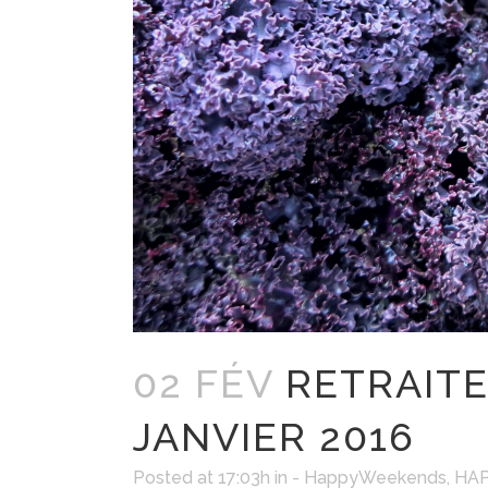
02 FÉV
RETRAITE 
JANVIER 2016
Posted at 17:03h
in
- HappyWeekends
,
HAP