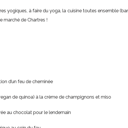
res yogiques, à faire du yoga, la cuisine toutes ensemble (b
le marché de Chartres !
ration d’un feu de cheminée
to vegan de quinoa) à la crème de champignons et miso
rée au chocolat pour le lendemain
gique au coin du feu