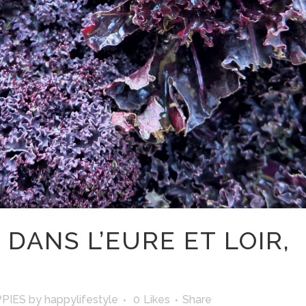
DANS L’EURE ET LOIR,
PIES
by
happylifestyle
0
Likes
Share