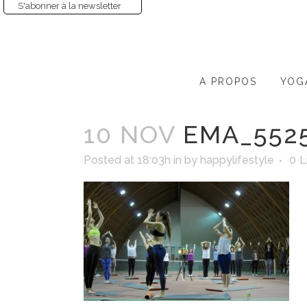
S'abonner à la newsletter
A PROPOS
YOG
10 NOV
EMA_552
Posted at 18:03h
in
by
happylifestyle
0
L