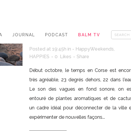
EN CORSE, DU 4
AU 7 OCTOBRE
2018
A
JOURNAL
PODCAST
BALM TV
Posted at 19:45h
in
- HappyWeekends
,
HAPPIES
0
Likes
Share
Début octobre, le temps en Corse est encor
très agréable, 23 degrés dehors, 22 dans l'ea
Le son des vagues en fond sonore, on es
entouré de plantes aromatiques et de cactus
un cadre idéal pour déconnecter de la ville 
expérimenter de nouvelles façons...