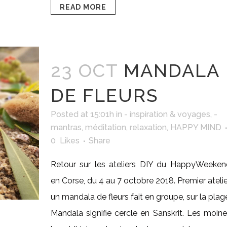
READ MORE
23 OCT
MANDALA
DE FLEURS
Posted at 15:01h
in
- inspiration & voyages
,
-
mantras, méditation, relaxation
,
HAPPY MIND
0
Likes
Share
Retour sur les ateliers DIY du HappyWeeken
en Corse, du 4 au 7 octobre 2018. Premier atelie
un mandala de fleurs fait en groupe, sur la plag
Mandala signifie cercle en Sanskrit. Les moin