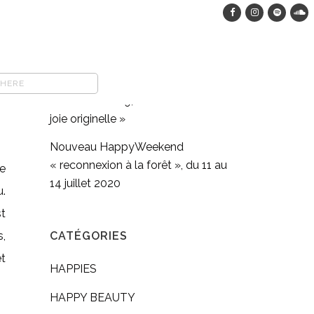
HappyWeekend dans les bois, du
12 au 15 août 2023
COMFORT FOOD végane : pasta
full moon méditation en
mouvement #9, « Retrouver sa
joie originelle »
Nouveau HappyWeekend
« reconnexion à la forêt », du 11 au
e
14 juillet 2020
u.
t
,
CATÉGORIES
et
HAPPIES
HAPPY BEAUTY