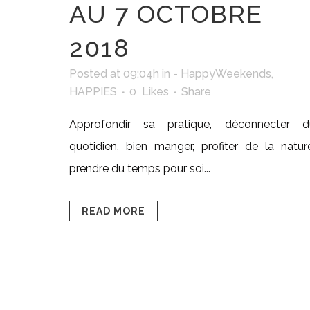
AU 7 OCTOBRE
2018
Posted at 09:04h
in
- HappyWeekends
,
HAPPIES
0
Likes
Share
Approfondir sa pratique, déconnecter d
quotidien, bien manger, profiter de la natur
prendre du temps pour soi...
READ MORE