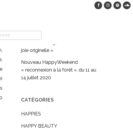
HappyWeekend dans les bois, du
12 au 15 août 2023
COMFORT FOOD végane : pasta
full moon méditation en
mouvement #9, « Retrouver sa
n.
joie originelle »
e,
Nouveau HappyWeekend
te
« reconnexion à la forêt », du 11 au
14 juillet 2020
é)
s
co
CATÉGORIES
HAPPIES
HAPPY BEAUTY