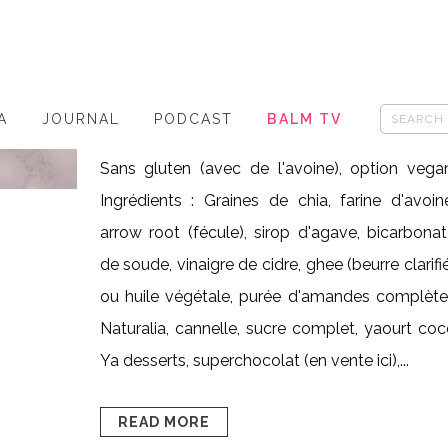
LUXE
Posted at 13:54h
in
- sans gluten
,
-
veggie/vegan
,
HAPPY FOOD
0
Likes
A
JOURNAL
PODCAST
BALM TV
Share
Sans gluten (avec de l'avoine), option vega
Ingrédients : Graines de chia, farine d'avoin
arrow root (fécule), sirop d'agave, bicarbona
de soude, vinaigre de cidre, ghee (beurre clarifi
ou huile végétale, purée d'amandes complète
Naturalia, cannelle, sucre complet, yaourt co
Ya desserts, superchocolat (en vente ici),...
READ MORE