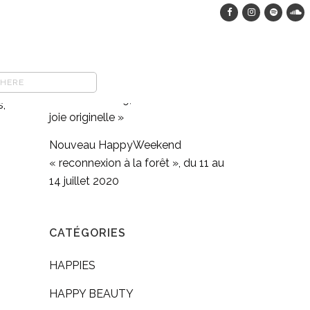
HappyWeekend dans les bois, du
12 au 15 août 2023
COMFORT FOOD végane : pasta
full moon méditation en
s
mouvement #9, « Retrouver sa
s,
joie originelle »
Nouveau HappyWeekend
« reconnexion à la forêt », du 11 au
14 juillet 2020
CATÉGORIES
HAPPIES
HAPPY BEAUTY