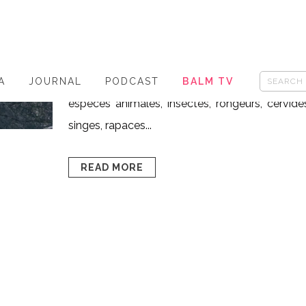
Posted at 19:05h
in
- HappyWeekends
,
-
réflexion & développement personnel
,
HAPPIES
,
HAPPY MIND
0
Likes
Share
La forêt est l'habitat naturel de nombreuse
A
JOURNAL
PODCAST
BALM TV
espèces animales, insectes, rongeurs, cervidé
singes, rapaces...
READ MORE