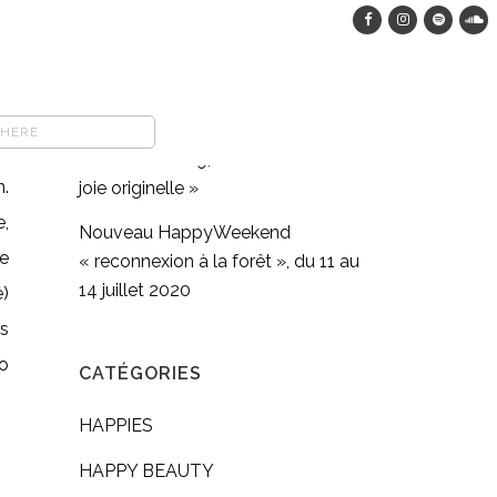
HappyWeekend dans les bois, du
12 au 15 août 2023
COMFORT FOOD végane : pasta
full moon méditation en
mouvement #9, « Retrouver sa
n.
joie originelle »
e,
Nouveau HappyWeekend
te
« reconnexion à la forêt », du 11 au
14 juillet 2020
é)
s
co
CATÉGORIES
HAPPIES
HAPPY BEAUTY