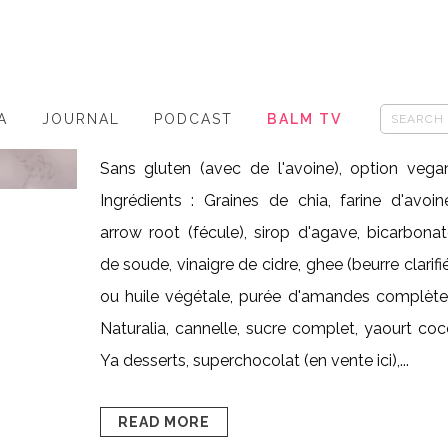
LUXE
Posted at 13:54h
in
- sans gluten
,
-
veggie/vegan
,
HAPPY FOOD
0
Likes
A
JOURNAL
PODCAST
BALM TV
Share
Sans gluten (avec de l'avoine), option vega
Ingrédients : Graines de chia, farine d'avoin
arrow root (fécule), sirop d'agave, bicarbona
de soude, vinaigre de cidre, ghee (beurre clarifi
ou huile végétale, purée d'amandes complète
Naturalia, cannelle, sucre complet, yaourt co
Ya desserts, superchocolat (en vente ici),...
READ MORE