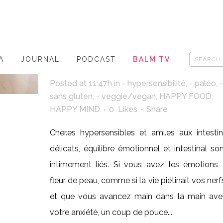
ÉMOTIONNEL EST
DANS LE
SMOOTHIE !
A
JOURNAL
PODCAST
BALM TV
Posted at 11:47h
in
- hypersensibilité
,
- paléo
,
-
sans gluten
,
- veggie/vegan
,
HAPPY FOOD
,
HAPPY MIND
0
Likes
Share
Cher.es hypersensibles et ami.es aux intesti
délicats, équilibre émotionnel et intestinal so
intimement liés. Si vous avez les émotions 
fleur de peau, comme si la vie piétinait vos nerf
et que vous avancez main dans la main ave
votre anxiété, un coup de pouce...