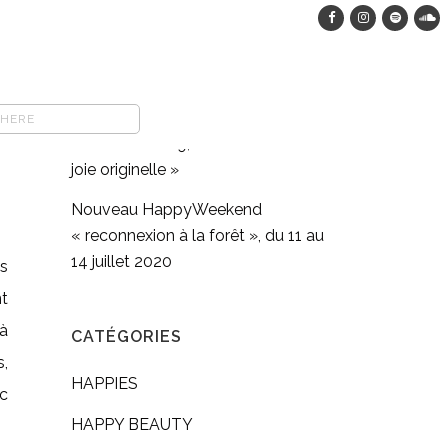
HappyWeekend dans les bois, du
12 au 15 août 2023
COMFORT FOOD végane : pasta
full moon méditation en
mouvement #9, « Retrouver sa
joie originelle »
Nouveau HappyWeekend
« reconnexion à la forêt », du 11 au
14 juillet 2020
ns
nt
à
CATÉGORIES
s,
HAPPIES
c
HAPPY BEAUTY