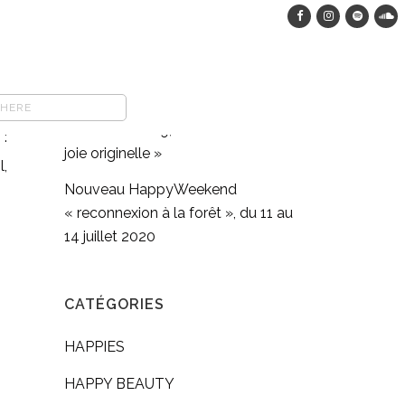
HappyWeekend dans les bois, du
12 au 15 août 2023
COMFORT FOOD végane : pasta
full moon méditation en
s,
mouvement #9, « Retrouver sa
:
joie originelle »
l,
Nouveau HappyWeekend
« reconnexion à la forêt », du 11 au
14 juillet 2020
CATÉGORIES
HAPPIES
HAPPY BEAUTY