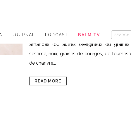
Posted at 17:56h
in
- sans gluten
,
-
veggie/vegan
,
HAPPY FOOD
0
Likes
Share
Vegan, sans gluten. Pistaches, Cajou, noisette
A
JOURNAL
PODCAST
BALM TV
amandes (ou autres oléagineux ou graines 
sésame, noix, graines de courges, de tourneso
de chanvre...
READ MORE