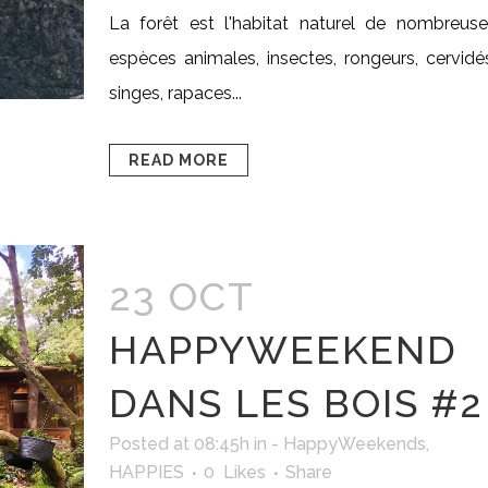
La forêt est l'habitat naturel de nombreuse
espèces animales, insectes, rongeurs, cervidé
singes, rapaces...
READ MORE
23 OCT
HAPPYWEEKEND
DANS LES BOIS #2
Posted at 08:45h
in
- HappyWeekends
,
HAPPIES
0
Likes
Share