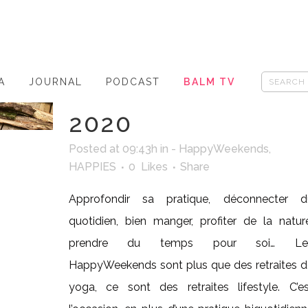
« RECONNEXION À
LA FORÊT », DU 11
AU 14 JUILLET
A
JOURNAL
PODCAST
BALM TV
2020
Posted at 09:43h
in
- HappyWeekends
,
HAPPIES
0
Likes
Share
Approfondir sa pratique, déconnecter d
quotidien, bien manger, profiter de la natur
prendre du temps pour soi… Le
HappyWeekends sont plus que des retraites d
yoga, ce sont des retraites lifestyle. C’es