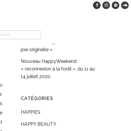
HappyWeekend dans les bois, du
12 au 15 août 2023
COMFORT FOOD végane : pasta
full moon méditation en
mouvement #9, « Retrouver sa
joie originelle »
Nouveau HappyWeekend
« reconnexion à la forêt », du 11 au
14 juillet 2020
u
e,
CATÉGORIES
s
HAPPIES
e
t
HAPPY BEAUTY