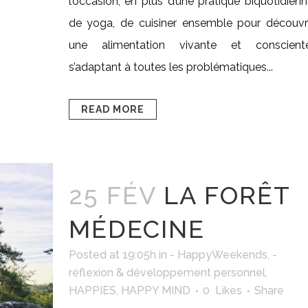
l’occasion, en plus d’une pratique biquotidien
de yoga, de cuisiner ensemble pour découvri
une alimentation vivante et consciente
s’adaptant à toutes les problématiques...
READ MORE
25 FÉV
LA FORÊT
MÉDECINE
Posted at 19:05h
in
- HappyWeekends
,
-
réflexion & développement personnel
,
HAPPIES
,
HAPPY MIND
0
Likes
Share