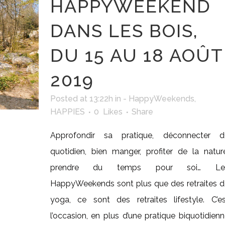
HAPPYWEEKEND
DANS LES BOIS,
DU 15 AU 18 AOÛT
2019
Posted at 13:22h
in
- HappyWeekends
,
HAPPIES
0
Likes
Share
Approfondir sa pratique, déconnecter d
quotidien, bien manger, profiter de la natur
prendre du temps pour soi… Le
HappyWeekends sont plus que des retraites d
yoga, ce sont des retraites lifestyle. C’es
l’occasion, en plus d’une pratique biquotidien