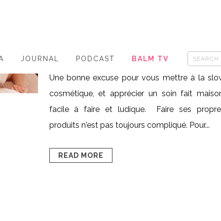
Posted at 18:35h
in
- slow cosmétique
,
HAPPY
BEAUTY
0
Likes
Share
Pour prolonger l'été, voici en vidéo un tut
A
JOURNAL
PODCAST
BALM TV
tourné pour le Beauty gang du groupe Elle.f
Une bonne excuse pour vous mettre à la slo
cosmétique, et apprécier un soin fait maiso
facile à faire et ludique. Faire ses propre
produits n'est pas toujours compliqué. Pour...
READ MORE