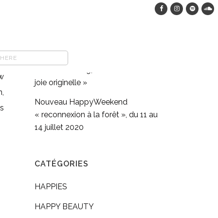
HappyWeekend dans les bois, du
12 au 15 août 2023
COMFORT FOOD végane : pasta
o
full moon méditation en
r.
mouvement #9, « Retrouver sa
w
joie originelle »
n,
Nouveau HappyWeekend
s
« reconnexion à la forêt », du 11 au
14 juillet 2020
CATÉGORIES
HAPPIES
HAPPY BEAUTY