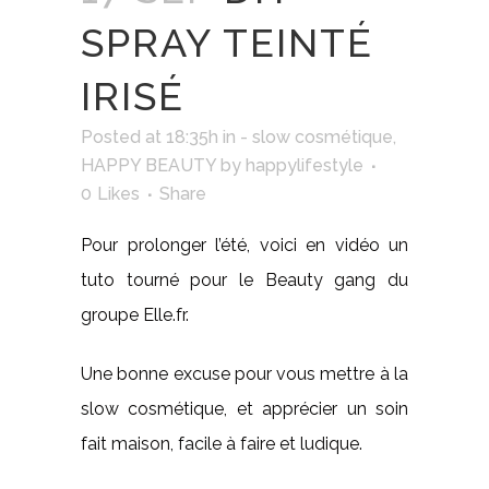
SPRAY TEINTÉ
IRISÉ
Posted at 18:35h
in
- slow cosmétique
,
HAPPY BEAUTY
by
happylifestyle
0
Likes
Share
Pour prolonger l’été, voici en vidéo un
tuto tourné pour le Beauty gang du
groupe Elle.fr.
Une bonne excuse pour vous mettre à la
slow cosmétique, et apprécier un soin
fait maison, facile à faire et ludique.