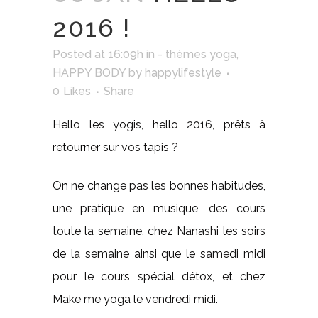
2016 !
Posted at 16:09h
in
- thèmes yoga
,
HAPPY BODY
by
happylifestyle
0
Likes
Share
Hello les yogis, hello 2016, prêts à
retourner sur vos tapis ?
On ne change pas les bonnes habitudes,
une pratique en musique, des cours
toute la semaine, chez Nanashi les soirs
de la semaine ainsi que le samedi midi
pour le cours spécial détox, et chez
Make me yoga le vendredi midi.