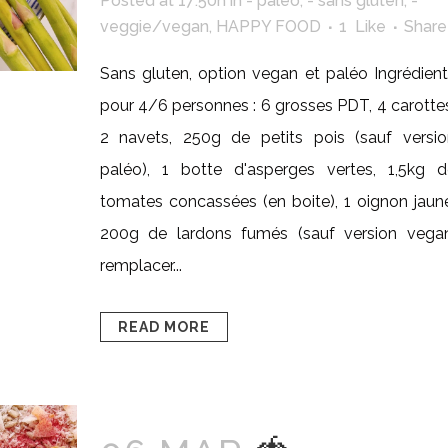
Posted at 17:50h
in
- paléo
,
- sans gluten
,
-
veggie/vegan
,
HAPPY FOOD
1
Like
Share
Sans gluten, option vegan et paléo Ingrédien
pour 4/6 personnes : 6 grosses PDT, 4 carotte
2 navets, 250g de petits pois (sauf versio
paléo), 1 botte d'asperges vertes, 1,5kg d
tomates concassées (en boite), 1 oignon jaun
200g de lardons fumés (sauf version vegan
remplacer...
READ MORE