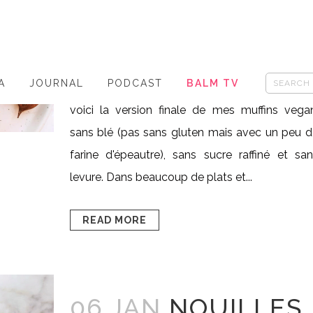
Posted at 15:17h
in
- veggie/vegan
,
HAPPY
FOOD
0
Likes
Share
Vegan, sans blé, sans sucre raffiné, sans levur
A
JOURNAL
PODCAST
BALM TV
Après avoir testé, modifié, ajusté ma recett
voici la version finale de mes muffins vega
sans blé (pas sans gluten mais avec un peu 
farine d'épeautre), sans sucre raffiné et sa
levure. Dans beaucoup de plats et...
READ MORE
06 JAN
NOUILLES