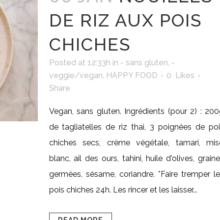
DE RIZ AUX POIS
CHICHES
Posted at 12:33h
in
- sans gluten
,
-
veggie/vegan
,
HAPPY FOOD
0
Likes
Share
Vegan, sans gluten. Ingrédients (pour 2) : 20
de tagliatelles de riz thai, 3 poignées de po
chiches secs, crème végétale, tamari, mis
blanc, ail des ours, tahini, huile d'olives, grain
germées, sésame, coriandre. *Faire tremper l
pois chiches 24h. Les rincer et les laisser...