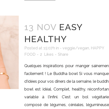
13 NOV
EASY
HEALTHY
Posted at 15:07h
in
- veggie/vegan
,
HAPPY
FOOD
2
Likes
Share
Quelques inspirations pour manger sainement
facilement ! Le Buddha bowl Si vous manque
d'idées pour vos dîners de la semaine, le budd
bowl est idéal. Complet, healthy, réconfortan
variable à l'infini. C'est un bol végétarie
composé de légumes, céréales, légumineuse