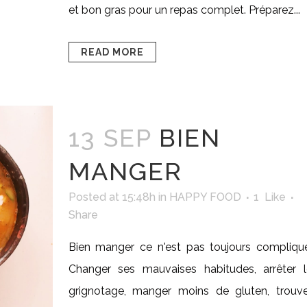
et bon gras pour un repas complet. Préparez...
READ MORE
13 SEP
BIEN
MANGER
Posted at 15:48h
in
HAPPY FOOD
1
Like
Share
Bien manger ce n'est pas toujours compliqué
Changer ses mauvaises habitudes, arrêter l
grignotage, manger moins de gluten, trouve