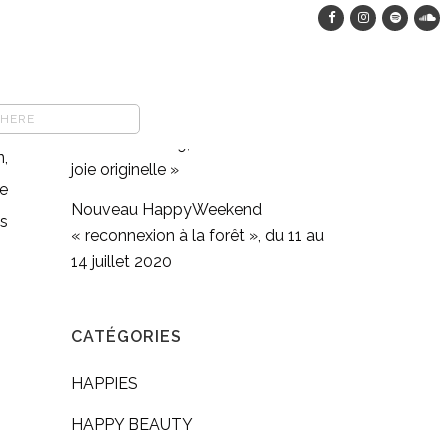
HappyWeekend dans les bois, du
12 au 15 août 2023
COMFORT FOOD végane : pasta
e.
full moon méditation en
e,
mouvement #9, « Retrouver sa
n,
joie originelle »
de
Nouveau HappyWeekend
ns
« reconnexion à la forêt », du 11 au
14 juillet 2020
CATÉGORIES
HAPPIES
HAPPY BEAUTY