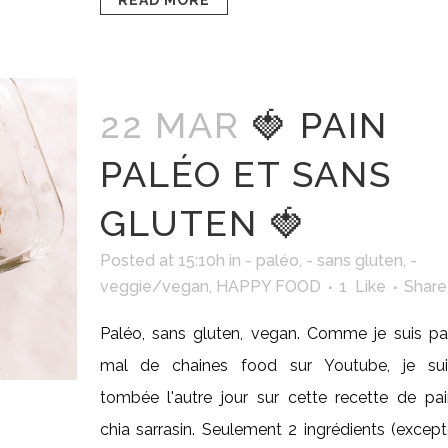
READ MORE
22 MAR
🍓 PAIN
PALÉO ET SANS
GLUTEN 🍓
Posted at 15:10h
in
- paléo
,
- sans gluten
,
-
veggie/vegan
,
HAPPY FOOD
1
Like
Share
Paléo, sans gluten, vegan. Comme je suis pa
mal de chaines food sur Youtube, je sui
tombée l'autre jour sur cette recette de pa
chia sarrasin. Seulement 2 ingrédients (excep