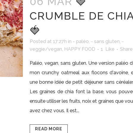
06 MAR
🍓
CRUMBLE DE CHI
🍓
Posted at 17:27h
in
- paléo
,
- sans gluten
,
-
veggie/vegan
,
HAPPY FOOD
1
Like
Share
Paléo, vegan, sans gluten. Une version paléo 
mon crunchy oatmeal aux flocons d'avoine, e
une bonne idée de petit déjeuner sans céréale
Les graines de chia font la base, vous pouv
ensuite utiliser les fruits, noix et graines que vo
avez chez vous. Il est...
READ MORE