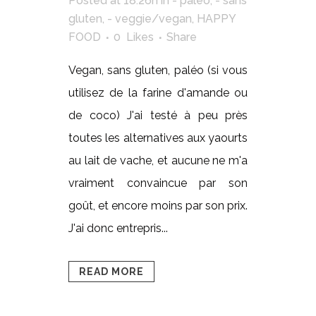
Posted at 18:26h
in
- paléo
,
- sans
gluten
,
- veggie/vegan
,
HAPPY
FOOD
0
Likes
Share
Vegan, sans gluten, paléo (si vous
utilisez de la farine d'amande ou
de coco) J'ai testé à peu près
toutes les alternatives aux yaourts
au lait de vache, et aucune ne m'a
vraiment convaincue par son
goût, et encore moins par son prix.
J'ai donc entrepris...
READ MORE