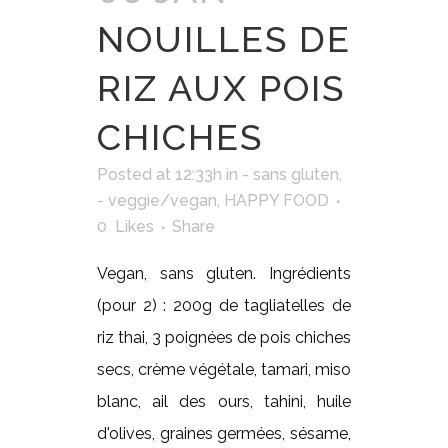
NOUILLES DE
RIZ AUX POIS
CHICHES
Posted at 12:33h
in
- sans gluten
,
- veggie/vegan
,
HAPPY FOOD
0
Likes
Share
Vegan, sans gluten. Ingrédients
(pour 2) : 200g de tagliatelles de
riz thai, 3 poignées de pois chiches
secs, crème végétale, tamari, miso
blanc, ail des ours, tahini, huile
d'olives, graines germées, sésame,