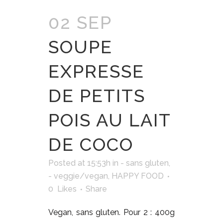
02 SEP
SOUPE
EXPRESSE
DE PETITS
POIS AU LAIT
DE COCO
Posted at 15:53h
in
- sans gluten
,
- veggie/vegan
,
HAPPY FOOD
0
Likes
Share
Vegan, sans gluten. Pour 2 : 400g