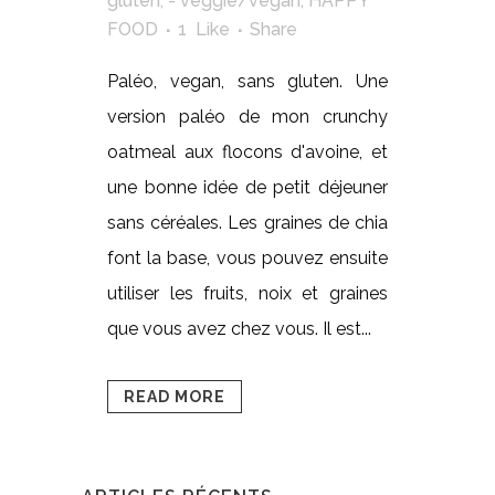
gluten
,
- veggie/vegan
,
HAPPY
FOOD
1
Like
Share
Paléo, vegan, sans gluten. Une
version paléo de mon crunchy
oatmeal aux flocons d'avoine, et
une bonne idée de petit déjeuner
sans céréales. Les graines de chia
font la base, vous pouvez ensuite
utiliser les fruits, noix et graines
que vous avez chez vous. Il est...
READ MORE