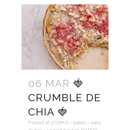
06 MAR
🍓
CRUMBLE DE
CHIA 🍓
Posted at 17:27h
in
- paléo
,
- sans