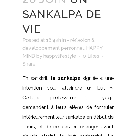
SANKALPA DE
VIE
Posted at 18:42h
in
- réflexion &
développement personnel
,
HAPPY
MIND
by
happylifestyle
0
Likes
Share
En sanskrit,
le sankalpa
signifie « une
intention pour atteindre un but ».
Certains professeurs de yoga
demandent à leurs élèves de formuler
intérieurement leur sankalpa en début de
cours, et de ne pas en changer avant