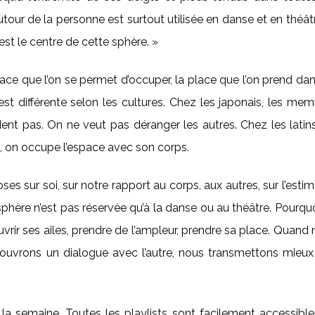
utour de la personne est surtout utilisée en danse et en théât
 est le centre de cette
sphère. »
espace que l’on se permet d’occuper, la place que l’on prend da
est différente selon les cultures. Chez les japonais, les me
dent pas. On ne veut pas déranger les autres. Chez les latin
s, on occupe l’espace avec son corps.
s sur soi, sur notre rapport au corps, aux autres, sur l’esti
nésphère n’est pas réservée qu’à la danse ou au théâtre. Pourqu
uvrir ses ailes, prendre de l’ampleur, prendre sa place. Quand
ouvrons un dialogue avec l’autre, nous transmettons mieux
 la semaine. Toutes les playlists sont facilement accessibl