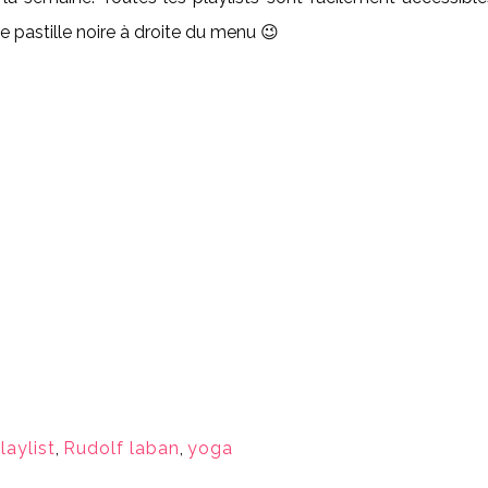
re pastille noire à droite du menu 😉
laylist
,
Rudolf laban
,
yoga