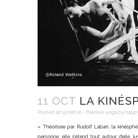
11 OCT
LA KINÉS
Posted at 15:00h
in
- thèmes yoga
by
happy
« Théorisée par Rudolf Laban, la kinésph
personne, elle s’étend tout autour d’elle, 