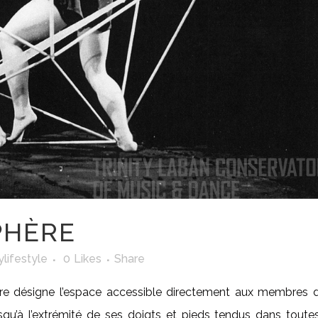
PHÈRE
lifestyle
0
Likes
Share
ère désigne l’espace accessible directement aux membres d
jusqu’à l’extrémité de ses doigts et pieds tendus dans toute