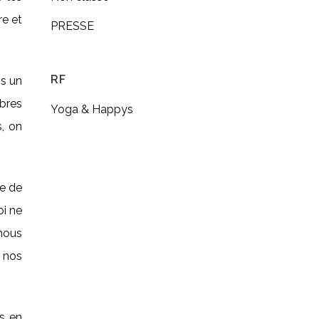
re et
PRESSE
RF
ns un
mbres
Yoga & Happys
s, on
me de
oi ne
 nous
 nos
es en