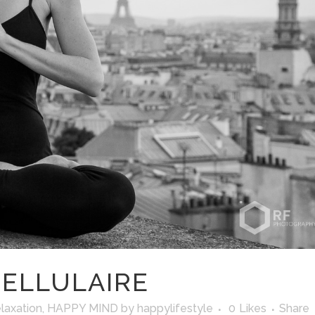
ELLULAIRE
elaxation
,
HAPPY MIND
by
happylifestyle
0
Likes
Share