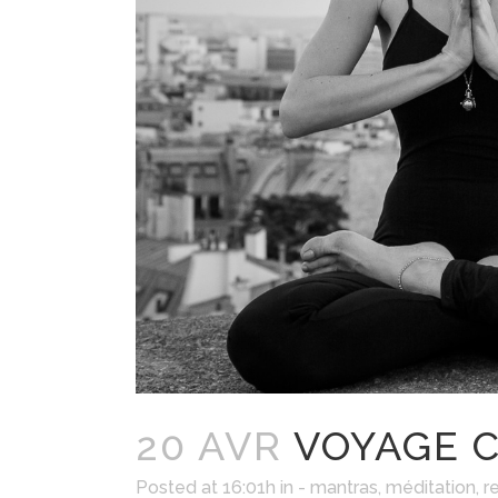
20 AVR
VOYAGE C
Posted at 16:01h
in
- mantras, méditation, r