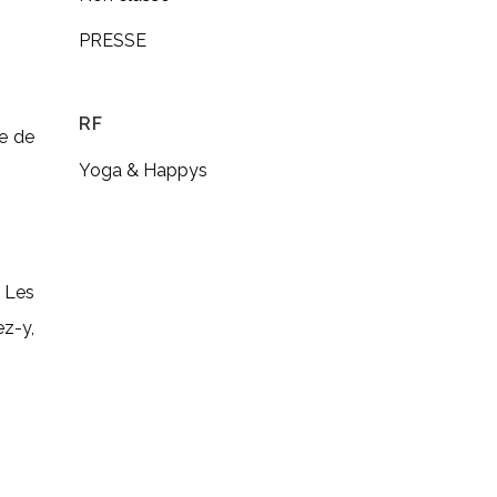
PRESSE
RF
re de
Yoga & Happys
 Les
ez-y,