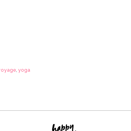
voyage
,
yoga